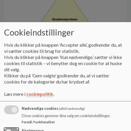
o
l
d
e
t
Cookieindstillinger
Hvis du klikker på knappen ’Accepter alle’, godkender du, at
vi sætter cookies til brug for statistik.
Skolebestyrelsen er ikke en del af skolens ledelse, men vi
Hvis du klikker på knappen ’Kun nødvendige,’ sætter vi ikke
arbejder tæt sammen med ledelsen.
cookies til statistik – vi benytter dog en cookie for at huske
dit valg.
Skolebestyrelsen består af
Klikker du på ’Gem valgte’ godkender du, at vi sætter
2 ledelsesrepræsentanter (Skoleleder og Souschef)
cookies for de kategorier du har krydset af.
2 medarbejderrepræsentanter
7 forældrerepræsentanter
Læs mere i
cookiepolitik
.
2 elevrådsrepræsentanter
Skolebestyrelsen vælges for 4 år ad gangen
Nødvendige cookies
(altid nødvendig)
Tilbagevendende arbejdsopgaver
Disse cookies gemmer dine valg om cookieindstillinger.
• Højby Skoles budget og regnskab
Formål
:
Funktionalitet
• Udarbejdelse af principper - bl.a. for kommunikation
SiteImprove