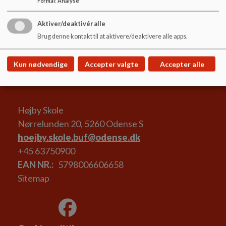
Formål
:
Analyse
30092024 Referat af skolebestyrelsesmøde
Aktiver/deaktivér alle
Brug denne kontakt til at aktivere/deaktivere alle apps.
28082024 Referat af skolebestyrelsesmøde
Kun nødvendige
Accepter valgte
Accepter alle
Højby Skole
Nørrelunden 20, 5260 Odense S
hoejby.skole.buf@odense.dk
+45 63750900
EAN NR.
5798006606658
Sitemap