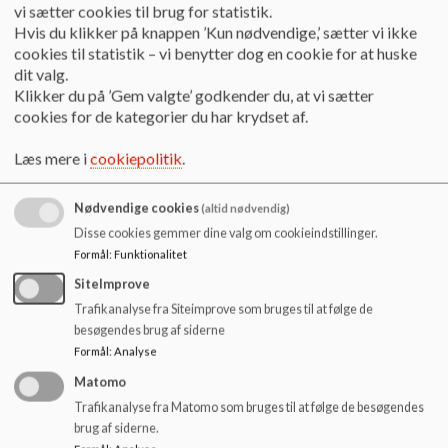
o
vi sætter cookies til brug for statistik.
l
Hvis du klikker på knappen ’Kun nødvendige,’ sætter vi ikke
29042025 Referat af skolebestyrelsesmøde
d
cookies til statistik – vi benytter dog en cookie for at huske
e
dit valg.
t
Klikker du på ’Gem valgte’ godkender du, at vi sætter
26032025 Referat af skolebestyrelsesmøde
cookies for de kategorier du har krydset af.
Læs mere i
cookiepolitik
.
26022025 Referat af skolebestyrelsesmøde
Nødvendige cookies
(altid nødvendig)
Disse cookies gemmer dine valg om cookieindstillinger.
28012025 Referat af skolebestyrelsesmøde
Formål
:
Funktionalitet
SiteImprove
Trafikanalyse fra Siteimprove som bruges til at følge de
28112024 Referat af skolebestyrelsesmøde
besøgendes brug af siderne
Formål
:
Analyse
Matomo
29102024 Referat af skolebestyrelsesmøde
Trafikanalyse fra Matomo som bruges til at følge de besøgendes
brug af siderne.