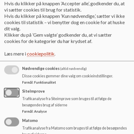
o
Hvis du klikker på knappen ’Accepter alle’, godkender du, at
Vi har samling for børnemiljøet en dag om ugen, hvor der
l
vi sætter cookies til brug for statistik.
bliver sunget sange og givet beskeder af elever, pædagoger
d
Hvis du klikker på knappen ’Kun nødvendige,’ sætter vi ikke
og lærere.
e
cookies til statistik – vi benytter dog en cookie for at huske
t
dit valg.
I Nordhuset er der samling hver anden uge, hvor der er oplæg,
Klikker du på ’Gem valgte’ godkender du, at vi sætter
vises nyheder og meget andet.
cookies for de kategorier du har krydset af.
Et af årets højdepunkter er, når vi omdanner skolen til en
Læs mere i
cookiepolitik
.
Miniby i en uge i foråret. Her arbejder vi på tværs af årgange
med at opbygge og drive et minisamfund.
Nødvendige cookies
(altid nødvendig)
Dagen inden efterårsferien afholder vi skolernes motionsløb,
Disse cookies gemmer dine valg om cookieindstillinger.
hvor alle forældre også er velkomne til at løbe med.
Formål
:
Funktionalitet
SiteImprove
Vores elevråd arrangerer på tværs af årgangene
Trafikanalyse fra Siteimprove som bruges til at følge de
høvdingebold og nissecup for elever i børnemiljøet.
besøgendes brug af siderne
Vi pynter hele skolen op ved fælles juleklippedag i starten af
Formål
:
Analyse
december. Inden juleferien går vi i kirke og ser 3. årgang, der
Matomo
har forberedt årets krybbespil.
Trafikanalyse fra Matomo som bruges til at følge de besøgendes