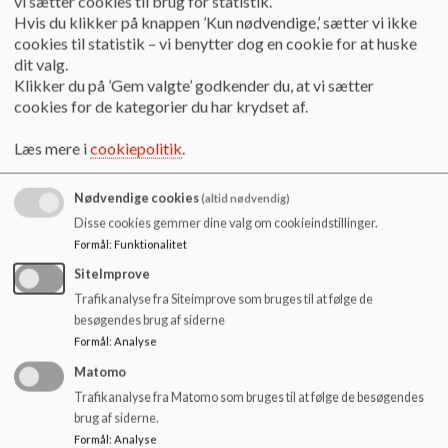
vi sætter cookies til brug for statistik.
Hvis du klikker på knappen ’Kun nødvendige,’ sætter vi ikke
cookies til statistik – vi benytter dog en cookie for at huske
HEIDI MARY LEJFOLD ANDERSEN
Funktion:
Forældrerepræsentant
dit valg.
Klikker du på ’Gem valgte’ godkender du, at vi sætter
Telefon:
2543 2530
cookies for de kategorier du har krydset af.
E-mail:
heman@odense.dk
Læs mere i
cookiepolitik
.
Nødvendige cookies
(altid nødvendig)
Disse cookies gemmer dine valg om cookieindstillinger.
Formål
:
Funktionalitet
SiteImprove
Trafikanalyse fra Siteimprove som bruges til at følge de
besøgendes brug af siderne
Formål
:
Analyse
Matomo
Trafikanalyse fra Matomo som bruges til at følge de besøgendes
brug af siderne.
Formål
:
Analyse