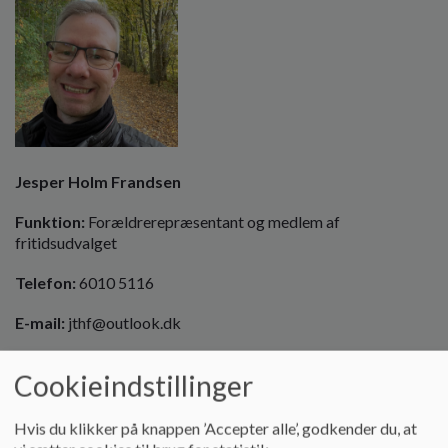
Jesper Holm Frandsen
Funktion:
Forældrerepræsentant og medlem af
fritidsudvalget
Telefon:
6010 5116
E-mail:
jthf@outlook.dk
Cookieindstillinger
Hvis du klikker på knappen ’Accepter alle’, godkender du, at