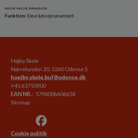
ARON VALUR ÁRNASON
Funktion:
Elevrådsrepræsentant
Højby Skole
Nørrelunden 20, 5260 Odense S
hoejby.skole.buf@odense.dk
+45 63750900
EAN NR.
5798006606658
Sitemap
Cookie politik