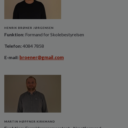
o
l
d
e
t
HENRIK BRØNER JØRGENSEN
Funktion:
Formand for Skolebestyrelsen
Telefon:
4084 7858
E-mail:
broener@gmail.com
MARTIN HØPFNER KIRKMAND