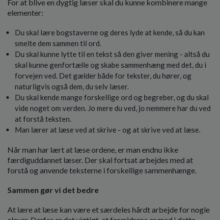
For at blive en dygtig læser skal du kunne kombinere mange
o
elementer:
l
d
Du skal lære bogstaverne og deres lyde at kende, så du kan
e
smelte dem sammen til ord.
t
Du skal kunne lytte til en tekst så den giver mening - altså du
skal kunne genfortælle og skabe sammenhæng med det, du i
forvejen ved. Det gælder både for tekster, du hører, og
naturligvis også dem, du selv læser.
Du skal kende mange forskellige ord og begreber, og du skal
vide noget om verden. Jo mere du ved, jo nemmere har du ved
at forstå teksten.
Man lærer at læse ved at skrive - og at skrive ved at læse.
Når man har lært at læse ordene, er man endnu ikke
færdiguddannet læser. Der skal fortsat arbejdes med at
forstå og anvende teksterne i forskellige sammenhænge.
Sammen gør vi det bedre
At lære at læse kan være et særdeles hårdt arbejde for nogle
elever. Derfor er det vigtigt, at forældrene er med i dette