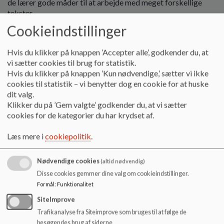
de lærer gode måder til at arbejde med meget forskellige
tekster.
Cookieindstillinger
Den enkelte elevs læseudvikling
Hvis du klikker på knappen ’Accepter alle’, godkender du, at
På Højby Skole evaluerer vi løbende læse- og
vi sætter cookies til brug for statistik.
skriveudviklingen i alle klasser.
Hvis du klikker på knappen ’Kun nødvendige,’ sætter vi ikke
I de mindste klasser er vores læsevejleder med i klassernes
cookies til statistik – vi benytter dog en cookie for at huske
danskundervisning for at sikre den gode start.
dit valg.
Læsevejlederen sikrer bl.a.
Klikker du på ’Gem valgte’ godkender du, at vi sætter
cookies for de kategorier du har krydset af.
En god og sikker opstart i faget sammen med klassens
Læs mere i
cookiepolitik
.
dansklærer
Løbende læsning med hver enkelt elev med fokus på den
individuelle læseudvikling - her støttes og rådgives om, hvad
Nødvendige cookies
(altid nødvendig)
det enkelte barn skal øve sig i for at blive dygtigere
Disse cookies gemmer dine valg om cookieindstillinger.
Særlig fokus på de elever, der har en svær start - herunder
Formål
:
Funktionalitet
samarbejde med lærer og evt. forældre
SiteImprove
Trafikanalyse fra Siteimprove som bruges til at følge de
besøgendes brug af siderne