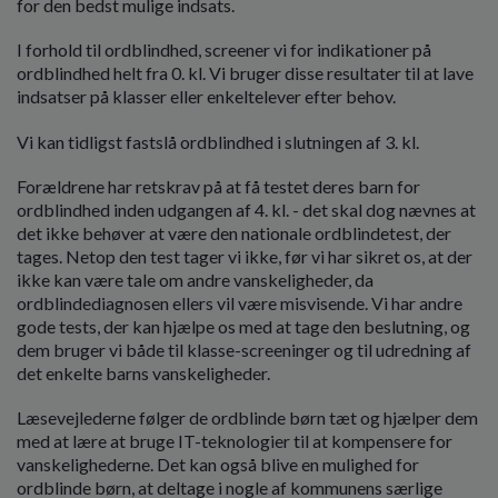
for den bedst mulige indsats.
I forhold til ordblindhed, screener vi for indikationer på
ordblindhed helt fra 0. kl. Vi bruger disse resultater til at lave
indsatser på klasser eller enkeltelever efter behov.
Vi kan tidligst fastslå ordblindhed i slutningen af 3. kl.
Forældrene har retskrav på at få testet deres barn for
ordblindhed inden udgangen af 4. kl. - det skal dog nævnes at
det ikke behøver at være den nationale ordblindetest, der
tages. Netop den test tager vi ikke, før vi har sikret os, at der
ikke kan være tale om andre vanskeligheder, da
ordblindediagnosen ellers vil være misvisende. Vi har andre
gode tests, der kan hjælpe os med at tage den beslutning, og
dem bruger vi både til klasse-screeninger og til udredning af
det enkelte barns vanskeligheder.
Læsevejlederne følger de ordblinde børn tæt og hjælper dem
med at lære at bruge IT-teknologier til at kompensere for
vanskelighederne. Det kan også blive en mulighed for
ordblinde børn, at deltage i nogle af kommunens særlige