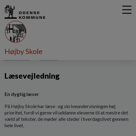
G
Højby Skole
å
Undervisning
Vejledere
Læsevejledning
t
i
Læsevejledning
l
h
o
v
En dygtig læser
e
På Højby Skole har læse- og skriveundervisningen høj
d
prioritet, fordi vi gerne vil uddanne eleverne til at mestre det
i
væld af tekster, de møder alle steder i hverdagslivet gennem
n
hele livet.
d
h