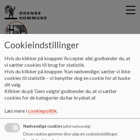
Cookieindstillinger
G
Højby Skole
å
Hvis du klikker på knappen ’Accepter alle’, godkender du, at
Information
Samarbejdspartnere
Edit24
t
vi sætter cookies til brug for statistik.
i
Hvis du klikker på knappen ’Kun nødvendige,’ sætter vi ikke
Edit24
l
cookies til statistik – vi benytter dog en cookie for at huske
h
dit valg.
o
Klikker du på ’Gem valgte’ godkender du, at vi sætter
v
cookies for de kategorier du har krydset af.
EDIT24 – Mobilfilmkonkurrence for børn og unge på
e
Fyn
d
Læs mere i
cookiepolitik
.
i
EDIT24 er en filmkonkurrence for 4., 5., 6. og 7. klasser på
n
Fyn, hvor elever dyster med andre børn og unge på Fyn, om at
Nødvendige cookies
(altid nødvendig)
d
lave den bedste film på mobil eller tablet.
Disse cookies gemmer dine valg om cookieindstillinger.
h