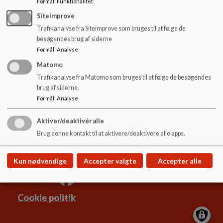
Formål
:
Funktionalitet
o
l
SiteImprove
d
Læs mere her
Trafikanalyse fra Siteimprove som bruges til at følge de
e
besøgendes brug af siderne
t
Formål
:
Analyse
Matomo
Trafikanalyse fra Matomo som bruges til at følge de besøgendes
Højby Skole
brug af siderne.
Nørrelunden 20, 5260 Odense S
Formål
:
Analyse
hoejby.skole.buf@odense.dk
+45 63750900
Aktiver/deaktivér alle
EAN NR.
5798006606658
Brug denne kontakt til at aktivere/deaktivere alle apps.
Sitemap
Kun nødvendige
Accepter valgte
Accepter alle
Cookie politik