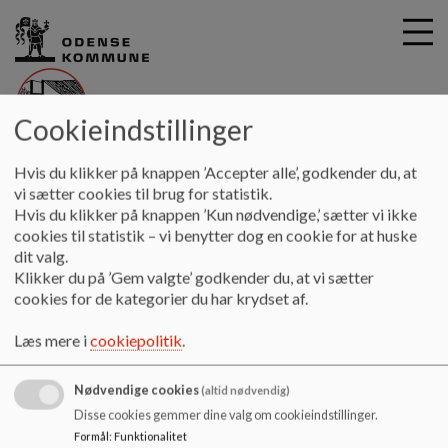
Cookieindstillinger
G
Højby Skole
Hvis du klikker på knappen ’Accepter alle’, godkender du, at
å
Information
Samarbejdspartnere
Højby Nyt
vi sætter cookies til brug for statistik.
t
Hvis du klikker på knappen ’Kun nødvendige,’ sætter vi ikke
i
cookies til statistik – vi benytter dog en cookie for at huske
Højby Nyt
l
dit valg.
h
Klikker du på ’Gem valgte’ godkender du, at vi sætter
o
cookies for de kategorier du har krydset af.
v
Højby Nyt er lokalområdets lokale avis, der udkommer 7
e
gange om året.
Læs mere i
cookiepolitik
.
d
Vi skriver ofte artikler til Højby Nyt om stort og småt på
i
skolen.
Nødvendige cookies
n
(altid nødvendig)
d
Disse cookies gemmer dine valg om cookieindstillinger.
Højby Nyt
h
Formål
:
Funktionalitet