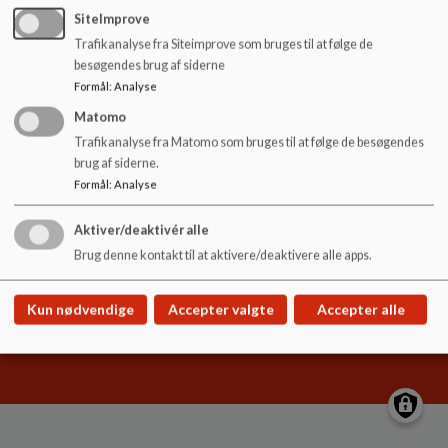
o
SiteImprove
l
Trafikanalyse fra Siteimprove som bruges til at følge de
d
besøgendes brug af siderne
e
Højby Skole
Formål
:
Analyse
t
Nørrelunden 20, 5260 Odense S
Matomo
hoejby.skole.buf@odense.dk
Trafikanalyse fra Matomo som bruges til at følge de besøgendes
brug af siderne.
+45 63750900
Formål
:
Analyse
EAN NR.
5798006606658
Sitemap
Aktiver/deaktivér alle
Brug denne kontakt til at aktivere/deaktivere alle apps.
Kun nødvendige
Accepter valgte
Accepter alle
Cookie politik