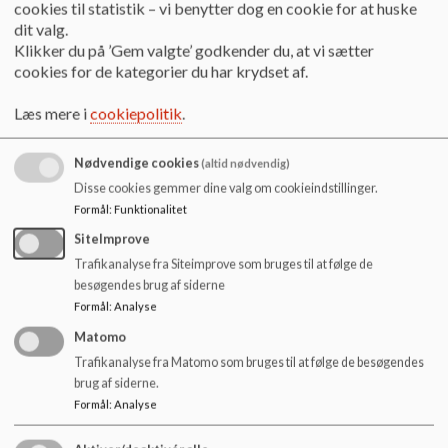
foregå sammen med skolen ansatte
o
cookies til statistik – vi benytter dog en cookie for at huske
l
dit valg.
At hjælpe i dialogen mellem familie, skole og Børn- og
d
Klikker du på ’Gem valgte’ godkender du, at vi sætter
Ungerådgivningen, når børn og unge er i sociale
e
cookies for de kategorier du har krydset af.
vanskeligheder
t
Hjælpe til styrket forælde- og børneinddragelse i forhold til
Læs mere i
cookiepolitik
.
skole
Indgå med sparring i trivselsindsatser på individ og klasse
niveau evt. sammen med PPR
Nødvendige cookies
(altid nødvendig)
Dialog omkring børn- og unge i udsatte positioner
Disse cookies gemmer dine valg om cookieindstillinger.
Konsultativ/faglig sparring til skolens ansatte
Formål
:
Funktionalitet
Understøtte skolernes arbejde med at forebygge og
SiteImprove
afhjælpe fraværsproblematikker hos eleverne
Trafikanalyse fra Siteimprove som bruges til at følge de
Anbefale og give sparring omkring kvalificering af
besøgendes brug af siderne
underretninger, herunder formidling af gældende lovgivning,
Formål
:
Analyse
når skolens ansatte har behov for det
Afklarende samtaler med børn/unge efter aftale med
Matomo
forældre
Trafikanalyse fra Matomo som bruges til at følge de besøgendes
Rådgivning og vejledning til forældre med bekymring for et
brug af siderne.
barn/ung
Formål
:
Analyse
Træffe afgørelser om §50 børnefaglig undersøgelse –
iværksætte indsatser i det forebyggende / herunder til