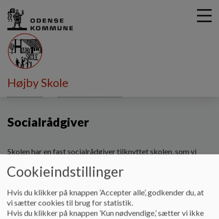
G
Højby Skole
å
Information
Samarbejdspartnere
Socialrådgiver
t
i
Socialrådgiver
l
h
o
v
Skolen har en fast socialrådgiver tilknyttet skolen, som vi
e
arbejder sammen med.
Cookieindstillinger
d
Socialrådgiveren arbejder med:
i
n
Hvis du klikker på knappen ’Accepter alle’, godkender du, at
Deltagelse i samarbejdsmøder/trivselssamtaler med
d
vi sætter cookies til brug for statistik.
forældre og eleven. Som udgangspunkt vil samtalerne altid
h
Hvis du klikker på knappen ’Kun nødvendige,’ sætter vi ikke