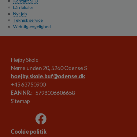
Kontakt SFO
Lån lokaler
Nyt job
Teknisk service
Webtilgængelighed
Højby Skole
Nørrelunden 20, 5260 Odense S
hoejby.skole.buf@odense.dk
+45 63750900
EAN NR.
5798006606658
Sitemap
Cookie politik