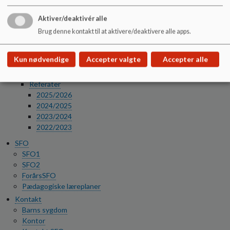
Forældre og samarbejde
Aktiver/deaktivér alle
AULA
Forventninger
Brug denne kontakt til at aktivere/deaktivere alle apps.
Forældreråd
Ny på skolen
Kun nødvendige
Accepter valgte
Accepter alle
Skolebestyrelsen
Medlemmer
Referater
2025/2026
2024/2025
2023/2024
2022/2023
SFO
SFO1
SFO2
ForårsSFO
Pædagogiske læreplaner
Kontakt
Barns sygdom
Kontor