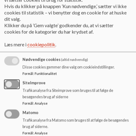
Skoleudviklingssamtale handlingsnotat
Hvis du klikker på knappen ’Kun nødvendige,’ sætter vi ikke
Undervisningsmiljøvurdering
cookies til statistik – vi benytter dog en cookie for at huske
Personale
dit valg.
Undervisning
Klikker du på ’Gem valgte’ godkender du, at vi sætter
Børnemiljø 0.-5. klasse
cookies for de kategorier du har krydset af.
Legepatrulje
Ungemiljø 6. - 9. klasse
Læs mere i
cookiepolitik
.
Valgfag
MOT
Nødvendige cookies
(altid nødvendig)
Skoledagen
Disse cookies gemmer dine valg om cookieindstillinger.
Traditioner
Formål
:
Funktionalitet
Vejledere
Inklusionsvejledere
SiteImprove
Læsevejledning
Trafikanalyse fra Siteimprove som bruges til at følge de
Matematikvejledning
besøgendes brug af siderne
Teknologivejledning
Formål
:
Analyse
Uddannelsesvejledning
Matomo
IT & teknologi
Trafikanalyse fra Matomo som bruges til at følge de besøgendes
Internationalt samarbejde
brug af siderne.
FNs verdensmål
PBL Projekt baseret læring
Formål
:
Analyse