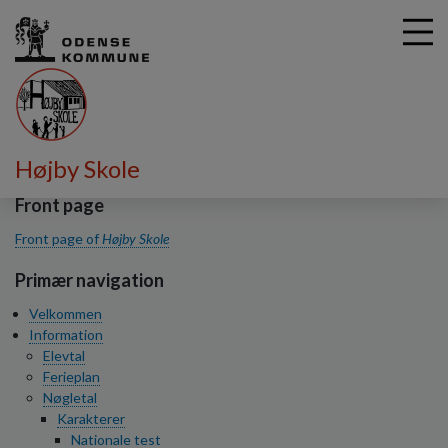
G
Højby Skole
å
t
Front page
i
Front page of
Højby Skole
l
h
Primær navigation
o
v
Velkommen
e
Information
d
Elevtal
i
Ferieplan
n
Nøgletal
d
Karakterer
h
Nationale test