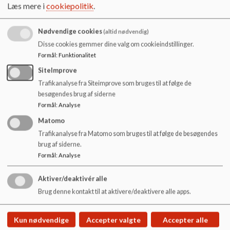
Holder oplæg
o
Læs mere i
cookiepolitik
.
l
Har samtaler med enkeltelever og grupper
d
Nødvendige cookies
(altid nødvendig)
e
Vejleder lærere og pædagoger
Disse cookies gemmer dine valg om cookieindstillinger.
t
Formål
:
Funktionalitet
Fungerer som sparringspartner for teams
SiteImprove
Undersøger undervisningsmiljøet løbende i udvalgte
Trafikanalyse fra Siteimprove som bruges til at følge de
klasser/årgange, udover den store årlige
besøgendes brug af siderne
undervisningsmiljøundersøgelse
Formål
:
Analyse
Matomo
Trafikanalyse fra Matomo som bruges til at følge de besøgendes
brug af siderne.
Formål
:
Analyse
Aktiver/deaktivér alle
Højby Skole
Brug denne kontakt til at aktivere/deaktivere alle apps.
Nørrelunden 20, 5260 Odense S
hoejby.skole.buf@odense.dk
Kun nødvendige
Accepter valgte
Accepter alle