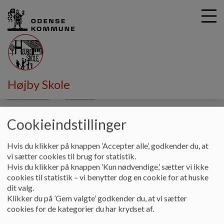
G
Højby Skole
å
Undervisning
Vejledere
Inklusionsvejledere
t
i
Cookieindstillinger
Inklusionsvejledere
l
h
o
Hvis du klikker på knappen ’Accepter alle’, godkender du, at
v
Vi har i det daglige stor fokus på vores elevers trivsel og har
vi sætter cookies til brug for statistik.
e
derfor prioriteret at have inklusionsvejledere på skolen.
Hvis du klikker på knappen ’Kun nødvendige,’ sætter vi ikke
d
cookies til statistik – vi benytter dog en cookie for at huske
Vores vejledere:
i
dit valg.
n
Klikker du på ’Gem valgte’ godkender du, at vi sætter
Laver trivselsforløb i klasser
d
cookies for de kategorier du har krydset af.
h