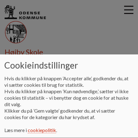
G
Højby Skole
å
Information
Samarbejdspartnere
Højby Bibliotek
t
Cookieindstillinger
i
Højby Bibliotek
l
Hvis du klikker på knappen ’Accepter alle’, godkender du, at
h
vi sætter cookies til brug for statistik.
o
Hvis du klikker på knappen ’Kun nødvendige,’ sætter vi ikke
v
Biblioteket på Højby Skole er ikke kun for skolens elever,
cookies til statistik – vi benytter dog en cookie for at huske
e
men også for byens borgere. Her kommer højbyboerne og
dit valg.
d
låner bøger, læser avis, deltager i arrangementer mv.,
Klikker du på ’Gem valgte’ godkender du, at vi sætter
i
samtidig med at eleverne færdes i biblioteket.
cookies for de kategorier du har krydset af.
n
Udover at være hjemsted for samlingen af skøn- og
d
Læs mere i
cookiepolitik
.
faglitteratur er biblioteket også et hyggeligt rum, hvor
h