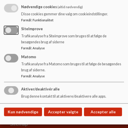
eleverne kan komme og låne brætspil, læse ugens
o
Nødvendige cookies
“Børneavisen”, lave stille gruppearbejde på den lille hems eller
(altid nødvendig)
l
få sig en sludder med bibliotekaren. Biblioteket er fysisk
d
Disse cookies gemmer dine valg om cookieindstillinger.
placeret midt på skolen, så alle elever på mellemtrinnet og i
e
Formål
:
Funktionalitet
indskolingen har deres naturlige og daglige gang her.
t
SiteImprove
Trafikanalyse fra Siteimprove som bruges til at følge de
Skolebiblioteket er bemandet i de fleste af elevernes timer
besøgendes brug af siderne
på skolen.
Formål
:
Analyse
Se hjemmesiden for folkebiblioteket Højby Bibliotek
her
.
Matomo
Trafikanalyse fra Matomo som bruges til at følge de besøgendes
brug af siderne.
Formål
:
Analyse
Højby Skole
Aktiver/deaktivér alle
Nørrelunden 20, 5260 Odense S
Brug denne kontakt til at aktivere/deaktivere alle apps.
hoejby.skole.buf@odense.dk
+45 63750900
Kun nødvendige
Accepter valgte
Accepter alle
EAN NR.
5798006606658
Sitemap