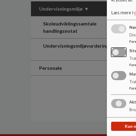
Undervisningsmiljø
Læs mere i
Skoleudviklingssamtale
Nød
handlingsnotat
Dis
For
Undervisningsmiljøvurdering
Sit
Traf
For
Personale
Ma
Tra
For
Akt
Brug
Kun 