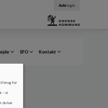
login
bejde
SFO
Kontakt
il brug for
k – vi
r du har