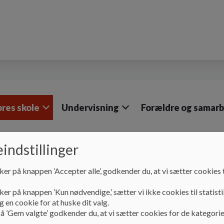
res skole
Undervisning
Forældre og samar
indstillinger
Vores skole
Undervisningsmiljø
ker på knappen ’Accepter alle’, godkender du, at vi sætter cookies t
Undervisningsmiljø
ker på knappen ’Kun nødvendige,’ sætter vi ikke cookies til statisti
 en cookie for at huske dit valg.
å ’Gem valgte’ godkender du, at vi sætter cookies for de kategorie
Højby Skole har fantastiske rammer.